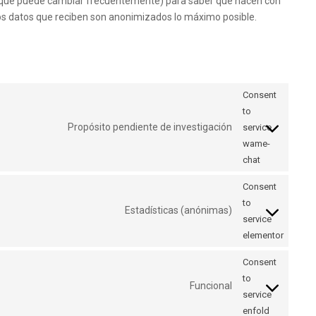
les (que puede cambiar frecuentemente) para saber que hacen con
os datos que reciben son anonimizados lo máximo posible.
Consent
to
Propósito pendiente de investigación
service
wame-
chat
Consent
to
Estadísticas (anónimas)
service
elementor
Consent
to
Funcional
service
enfold