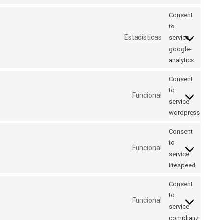
Consent
to
Estadísticas
service
google-
analytics
Consent
to
Funcional
service
wordpress
Consent
to
Funcional
service
litespeed
Consent
to
Funcional
service
complianz