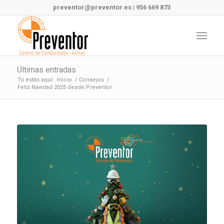
preventor@preventor.es
|
956 669 873
Últimas entradas
Tú estás aquí:
Inicio
/
Consejos
/
Feliz Navidad 2025 desde Preventor