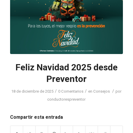
Feliz Navidad 2025 desde
Preventor
/
/
/
18 de diciembre de 2025
0 Comentarios
en
Consejos
por
conductorespreventor
Compartir esta entrada