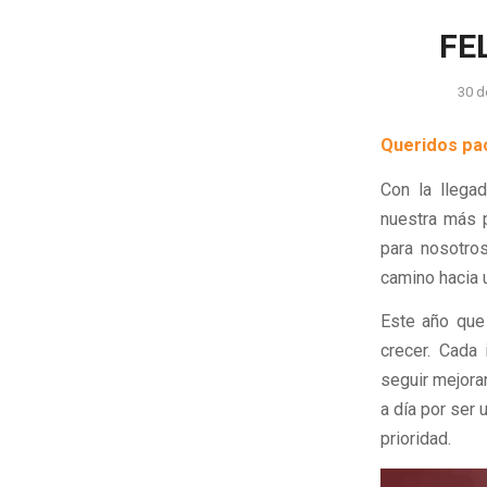
FE
30 d
Queridos pac
Con la llega
nuestra más p
para nosotro
camino hacia 
Este año que
crecer. Cada 
seguir mejora
a día por ser
prioridad.