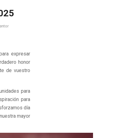
025
entor
para expresar
erdadero honor
te de vuestro
unidades para
spiración para
esforzamos día
 nuestra mayor