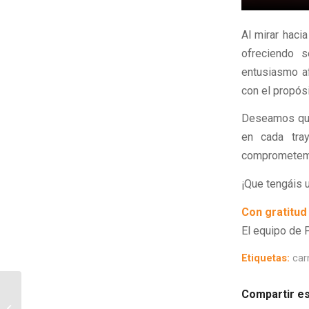
Al mirar haci
ofreciendo s
entusiasmo af
con el propósi
Deseamos que 
en cada tray
comprometemos
¡Que tengáis u
Con gratitud
El equipo de 
Etiquetas:
car
Compartir es
Epilepsia y conducción:
claves de seguridad al