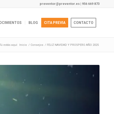
preventor@preventor.es
|
956 669 873
OCIMIENTOS
BLOG
CITA PREVIA
CONTACTO
Tú estás aquí:
Inicio
/
Consejos
/
FELIZ NAVIDAD Y PROSPERO AÑO 2025