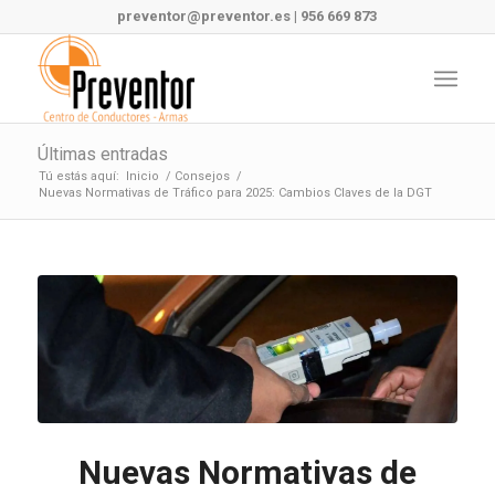
preventor@preventor.es
|
956 669 873
Últimas entradas
Tú estás aquí:
Inicio
/
Consejos
/
Nuevas Normativas de Tráfico para 2025: Cambios Claves de la DGT
Nuevas Normativas de