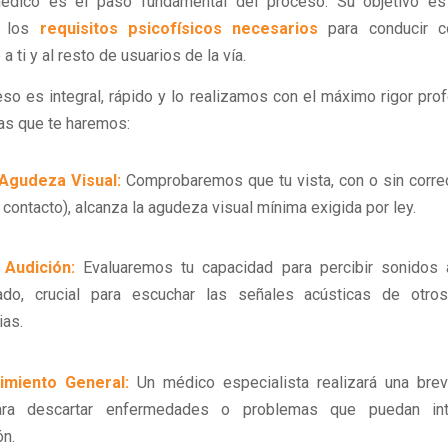
dico es el paso fundamental del proceso. Su objetivo es 
n los
requisitos psicofísicos necesarios
para conducir c
a ti y al resto de usuarios de la vía.
so es integral, rápido y lo realizamos con el máximo rigor prof
as que te haremos:
Agudeza Visual:
Comprobaremos que tu vista, con o sin corre
 contacto), alcanza la agudeza visual mínima exigida por ley.
Audición:
Evaluaremos tu capacidad para percibir sonidos
ado, crucial para escuchar las señales acústicas de otro
ias.
imiento General:
Un médico especialista realizará una brev
ara descartar enfermedades o problemas que puedan inte
ón.