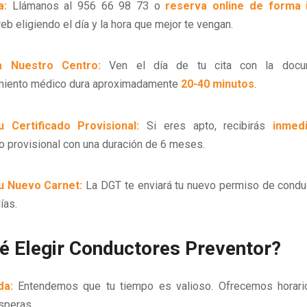
a:
Llámanos al 956 66 98 73 o
reserva online
de forma i
eb eligiendo el día y la hora que mejor te vengan.
 Nuestro Centro:
Ven el día de tu cita con la docum
miento médico dura aproximadamente
20-40 minutos
.
 Certificado Provisional:
Si eres apto, recibirás
inmed
do provisional con una duración de 6 meses.
u Nuevo Carnet:
La DGT te enviará tu nuevo permiso de conduc
ías.
é Elegir Conductores Preventor?
da:
Entendemos que tu tiempo es valioso. Ofrecemos horario
speras.