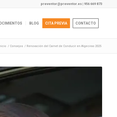
preventor@preventor.es
|
956 669 873
OCIMIENTOS
BLOG
CITA PREVIA
CONTACTO
nicio
/
Consejos
/
Renovación del Carnet de Conducir en Algeciras 2025