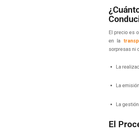
¿Cuánt
Conduci
El precio es 
en la
transp
sorpresas ni c
La realiza
La emisión 
La gestión
El Proc