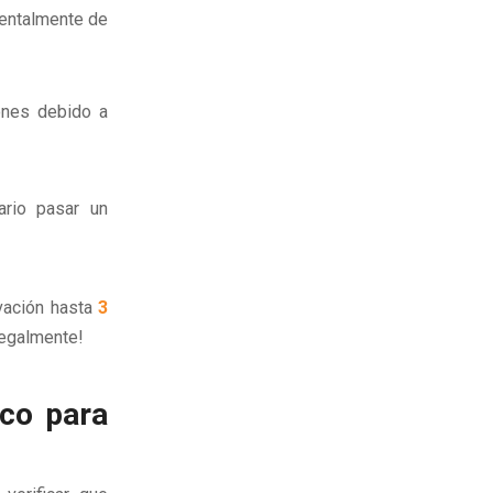
mentalmente de
ones debido a
ario pasar un
vación hasta
3
legalmente!
co para