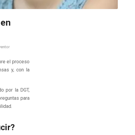
 en
entor
bre el proceso
sas y, con la
do por la DGT,
preguntas para
lidad.
cir?