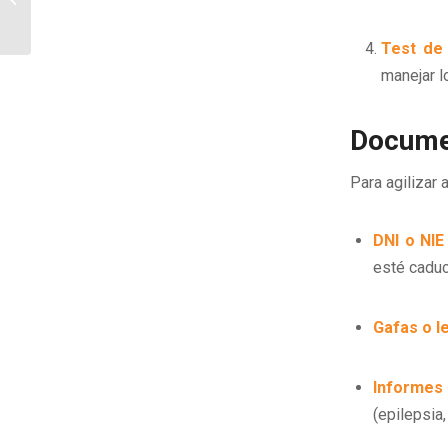
Vigilante de Seguridad
Test de 
manejar l
Documen
Para agilizar 
DNI o NIE
esté cadu
Gafas o l
Informes
(epilepsia,