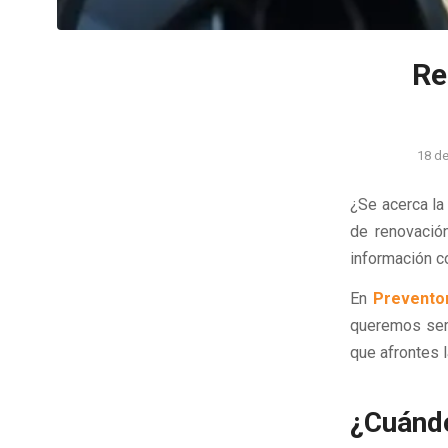
Re
18 de
¿Se acerca la
de renovació
información co
En
Prevento
queremos ser 
que afrontes l
¿Cuándo