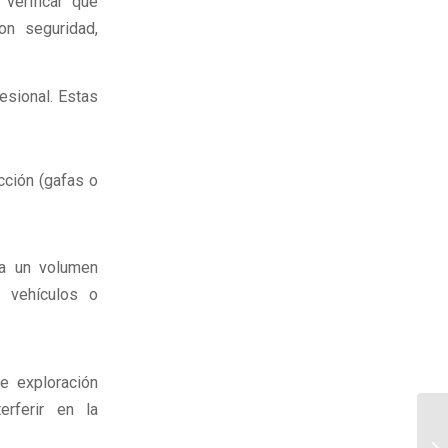
verificar que
on seguridad,
esional. Estas
cción (gafas o
 a un volumen
s vehículos o
e exploración
rferir en la