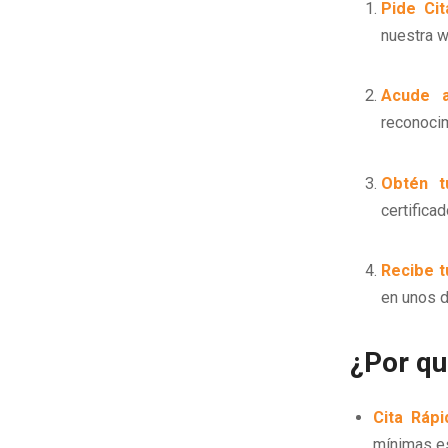
Pide Cit
nuestra w
Acude a
reconoci
Obtén tu
certifica
Recibe t
en unos d
¿Por qu
Cita Rápi
mínimas e