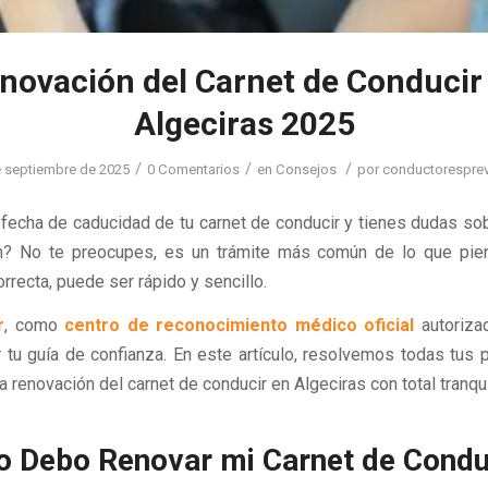
novación del Carnet de Conducir
Algeciras 2025
/
/
/
 septiembre de 2025
0 Comentarios
en
Consejos
por
conductoresprev
 fecha de caducidad de tu carnet de conducir y tienes dudas so
n? No te preocupes, es un trámite más común de lo que pien
rrecta, puede ser rápido y sencillo.
r
, como
centro de reconocimiento médico oficial
autoriza
tu guía de confianza. En este artículo, resolvemos todas tus 
a renovación del carnet de conducir en Algeciras con total tranqui
 Debo Renovar mi Carnet de Condu