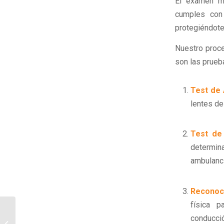
El examen mé
cumples co
protegiéndote 
Nuestro proce
son las prueb
Test de 
lentes de
Test de 
determin
ambulanc
Reconoc
física p
El reconocimiento
conducci
médico para TIP de