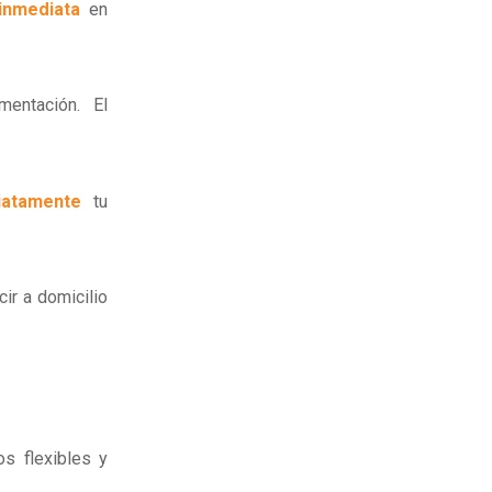
nmediata
en
entación. El
iatamente
tu
ir a domicilio
s flexibles y