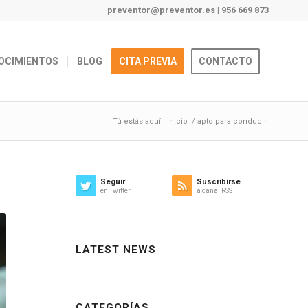
preventor@preventor.es
|
956 669 873
OCIMIENTOS
BLOG
CITA PREVIA
CONTACTO
Tú estás aquí:
Inicio
/
apto para conducir
Seguir
Suscribirse
en Twitter
a canal RSS
LATEST NEWS
CATEGORÍAS