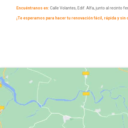
Encuéntranos en:
Calle Volantes, Edif. Alfa, junto al recinto fe
¡Te esperamos para hacer tu renovación fácil, rápida y sin