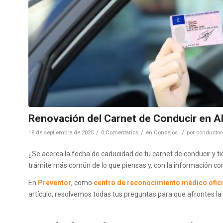
Renovación del Carnet de Conducir en A
/
/
/
18 de septiembre de 2025
0 Comentarios
en
Consejos
por
conductor
¿Se acerca la fecha de caducidad de tu carnet de conducir y t
trámite más común de lo que piensas y, con la información corr
En
Preventor
, como
centro de reconocimiento médico ofici
artículo, resolvemos todas tus preguntas para que afrontes la 