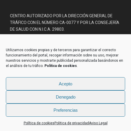
CENTRO AUTORIZADO POR LA DIRECCIÓN GENERAL DE
TRÁFICO CON EL NÚMERO CA-0077 Y POR LA CONSEJERÍA
DE SALUD CON N.I.C.A. 29803.
DE INTERÉS
Utilizamos cookies propias y de terceros para garantizar el correcto
Prevención de riesgos laborales
funcionamiento del portal, recoger información sobre su uso, mejorar
nuestros servicios y mostrarte publicidad personalizada basándonos en
Renovar carnet de conducir
el análisis de tu tráfico.
Política de cookies
.
Acepto
Denegado
Preferencias
Contacta con nosotros
Política de cookies
Politica de privacidad
Aviso Legal
Open
chaty