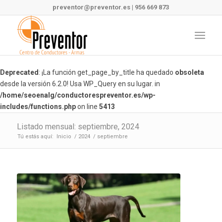
preventor@preventor.es
|
956 669 873
Deprecated
: ¡La función get_page_by_title ha quedado
obsoleta
desde la versión 6.2.0! Usa WP_Query en su lugar. in
/home/seoenalg/conductorespreventor.es/wp-
includes/functions.php
on line
5413
Listado mensual: septiembre, 2024
Tú estás aquí:
Inicio
/
2024
/
septiembre