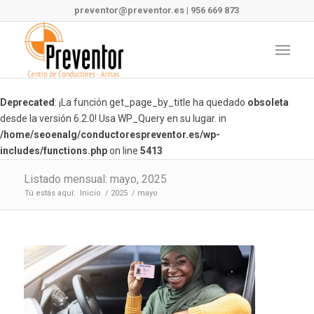
preventor@preventor.es
|
956 669 873
Deprecated
: ¡La función get_page_by_title ha quedado
obsoleta
desde la versión 6.2.0! Usa WP_Query en su lugar. in
/home/seoenalg/conductorespreventor.es/wp-
includes/functions.php
on line
5413
Listado mensual: mayo, 2025
Tú estás aquí:
Inicio
/
2025
/
mayo