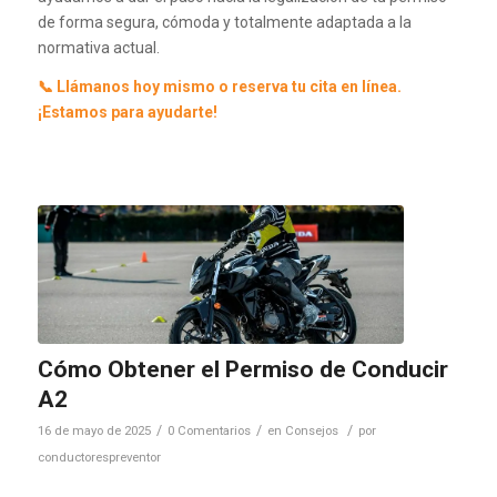
de forma segura, cómoda y totalmente adaptada a la
normativa actual.
📞
Llámanos hoy mismo o reserva tu
cita en línea
.
¡Estamos para ayudarte!
Cómo Obtener el Permiso de Conducir
A2
/
/
/
16 de mayo de 2025
0 Comentarios
en
Consejos
por
conductorespreventor