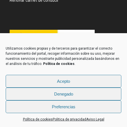
Renovar carnet de conducir
Utilizamos cookies propias y de terceros para garantizar el correcto
funcionamiento del portal, recoger información sobre su uso, mejorar
nuestros servicios y mostrarte publicidad personalizada basándonos en
el análisis de tu tráfico.
Política de cookies
.
Acepto
Denegado
Preferencias
Contacta con nosotros
Política de cookies
Politica de privacidad
Aviso Legal
Diseño Web: Proseo
Open
chaty