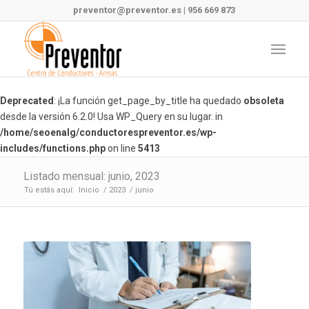
preventor@preventor.es
|
956 669 873
Deprecated
: ¡La función get_page_by_title ha quedado
obsoleta
desde la versión 6.2.0! Usa WP_Query en su lugar. in
/home/seoenalg/conductorespreventor.es/wp-
includes/functions.php
on line
5413
Listado mensual: junio, 2023
Tú estás aquí:
Inicio
/
2023
/
junio