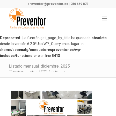
preventor@preventor.es
|
956 669 873
Deprecated
: ¡La función get_page_by_title ha quedado
obsoleta
desde la versión 6.2.0! Usa WP_Query en su lugar. in
/home/seoenalg/conductorespreventor.es/wp-
includes/functions.php
on line
5413
Listado mensual: diciembre, 2025
Tú estás aquí:
Inicio
/
2025
/
diciembre