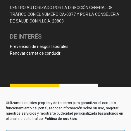
CENTRO AUTORIZADO POR LA DIRECCIÓN GENERAL DE
TRÁFICO CON EL NÚMERO CA-0077 Y POR LA CONSEJERÍA
DE SALUD CON N.I.C.A. 29803.
DE INTERÉS
Prevención de riesgos laborales
Renovar carnet de conducir
Utilizamos cookies propias y de terceros para garantizar el correcto
funcionamiento del portal, recoger información sobre su uso, mejorar
nuestros servicios y mostrarte publicidad personalizada basándonos en
el análisis de tu tráfico.
Política de cookies
.