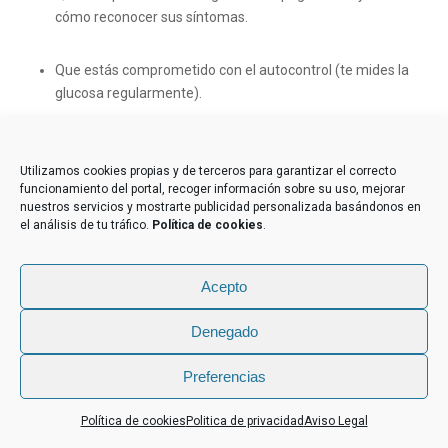
cómo reconocer sus síntomas.
Que estás comprometido con el autocontrol (te mides la
glucosa regularmente).
Que no sufres complicaciones severas que afecten a la
conducción (como problemas graves de visión o
Utilizamos cookies propias y de terceros para garantizar el correcto
funcionamiento del portal, recoger información sobre su uso, mejorar
neuropatía avanzada).
nuestros servicios y mostrarte publicidad personalizada basándonos en
el análisis de tu tráfico.
Política de cookies
.
ADVERTENCIA: Desconfía de los Centros
que NO te Pidan el Certificado Médico
Acepto
Este es un punto de vital importancia para tu seguridad y
tu bolsillo.
Si acudes a un centro de reconocimiento para
Denegado
conductores y, al declarar que tienes diabetes, no te exigen
un informe favorable de tu médico tratante,
considéralo
Preferencias
Contacta con nosotros
una señal de alarma grave.
Política de cookies
Politica de privacidad
Aviso Legal
Open
Un centro serio y que cumple con la ley
SIEMPRE
te pedirá
chaty