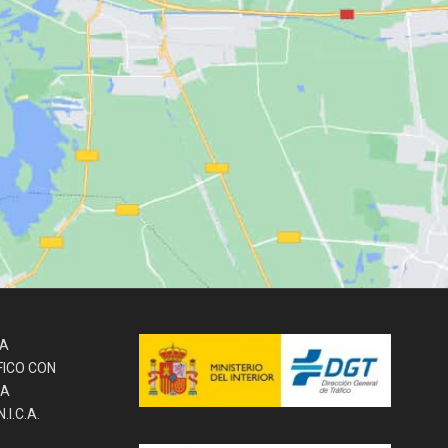
LA
FICO CON
LA
I.C.A.