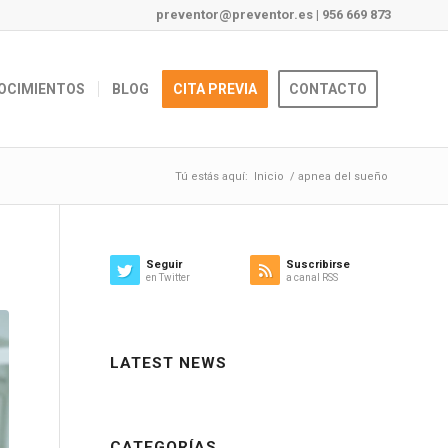
preventor@preventor.es
|
956 669 873
OCIMIENTOS
BLOG
CITA PREVIA
CONTACTO
Tú estás aquí:
Inicio
/
apnea del sueño
Seguir
Suscribirse
en Twitter
a canal RSS
LATEST NEWS
CATEGORÍAS