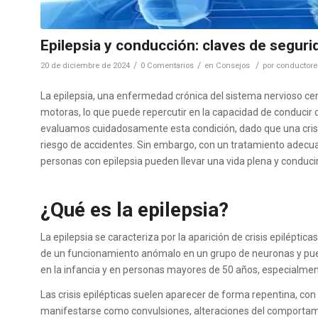
Epilepsia y conducción: claves de seguri
/
/
/
20 de diciembre de 2024
0 Comentarios
en
Consejos
por
conductore
La epilepsia, una enfermedad crónica del sistema nervioso cen
motoras, lo que puede repercutir en la capacidad de conduci
evaluamos cuidadosamente esta condición, dado que una crisis
riesgo de accidentes. Sin embargo, con un tratamiento adec
personas con epilepsia pueden llevar una vida plena y conducir
¿Qué es la epilepsia?
La epilepsia se caracteriza por la aparición de crisis epiléptic
de un funcionamiento anómalo en un grupo de neuronas y pu
en la infancia y en personas mayores de 50 años, especialmente
Las crisis epilépticas suelen aparecer de forma repentina, c
manifestarse como convulsiones, alteraciones del comportami