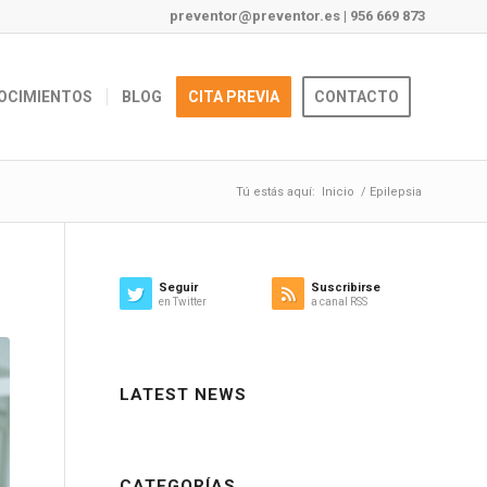
preventor@preventor.es
|
956 669 873
OCIMIENTOS
BLOG
CITA PREVIA
CONTACTO
Tú estás aquí:
Inicio
/
Epilepsia
Seguir
Suscribirse
en Twitter
a canal RSS
LATEST NEWS
CATEGORÍAS