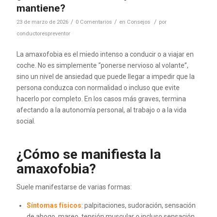
mantiene?
/
/
/
23 de marzo de 2026
0 Comentarios
en
Consejos
por
conductorespreventor
La amaxofobia es el miedo intenso a conducir o a viajar en
coche. No es simplemente “ponerse nervioso al volante”,
sino un nivel de ansiedad que puede llegar a impedir que la
persona conduzca con normalidad o incluso que evite
hacerlo por completo. En los casos más graves, termina
afectando a la autonomía personal, al trabajo o a la vida
social.
¿Cómo se manifiesta la
amaxofobia?
Suele manifestarse de varias formas:
Síntomas físicos
: palpitaciones, sudoración, sensación
de ahogo, mareo, tensión muscular o incluso sensación