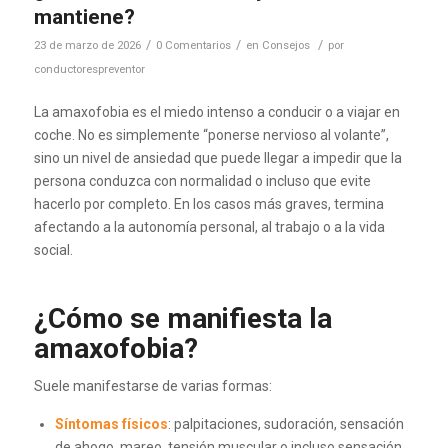
mantiene?
/
/
/
23 de marzo de 2026
0 Comentarios
en
Consejos
por
conductorespreventor
La amaxofobia es el miedo intenso a conducir o a viajar en
coche. No es simplemente “ponerse nervioso al volante”,
sino un nivel de ansiedad que puede llegar a impedir que la
persona conduzca con normalidad o incluso que evite
hacerlo por completo. En los casos más graves, termina
afectando a la autonomía personal, al trabajo o a la vida
social.
¿Cómo se manifiesta la
amaxofobia?
Suele manifestarse de varias formas:
Síntomas físicos
: palpitaciones, sudoración, sensación
de ahogo, mareo, tensión muscular o incluso sensación