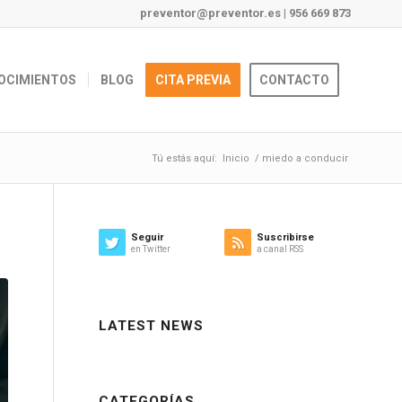
preventor@preventor.es
|
956 669 873
OCIMIENTOS
BLOG
CITA PREVIA
CONTACTO
Tú estás aquí:
Inicio
/
miedo a conducir
Seguir
Suscribirse
en Twitter
a canal RSS
LATEST NEWS
CATEGORÍAS