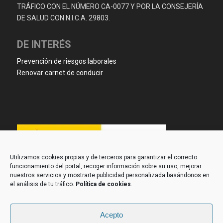
TRÁFICO CON EL NÚMERO CA-0077 Y POR LA CONSEJERÍA
DE SALUD CON N.I.C.A. 29803.
DE INTERÉS
Prevención de riesgos laborales
Renovar carnet de conducir
Utilizamos cookies propias y de terceros para garantizar el correcto
funcionamiento del portal, recoger información sobre su uso, mejorar
nuestros servicios y mostrarte publicidad personalizada basándonos en
el análisis de tu tráfico.
Política de cookies
.
Acepto