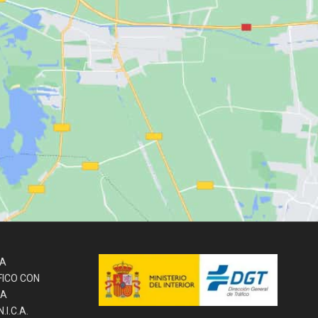
LA
FICO CON
LA
I.C.A.