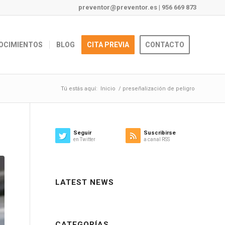
preventor@preventor.es
|
956 669 873
OCIMIENTOS
BLOG
CITA PREVIA
CONTACTO
Tú estás aquí:
Inicio
/
preseñalización de peligro
Seguir
Suscribirse
en Twitter
a canal RSS
LATEST NEWS
CATEGORÍAS