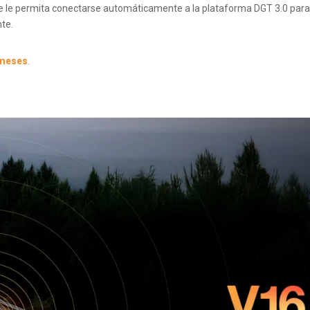
ue le permita conectarse automáticamente a la plataforma DGT 3.0 para
nte.
 meses
.