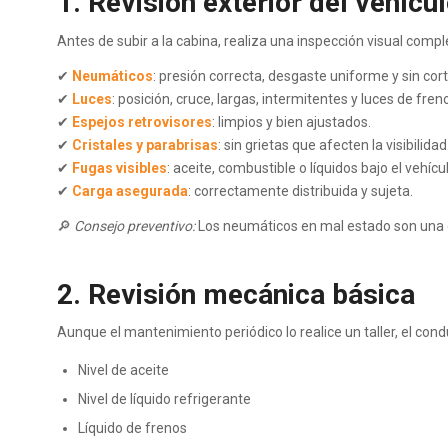
1. Revisión exterior del vehícu
Antes de subir a la cabina, realiza una inspección visual compl
✔
Neumáticos
: presión correcta, desgaste uniforme y sin cort
✔
Luces
: posición, cruce, largas, intermitentes y luces de fre
✔
Espejos retrovisores
: limpios y bien ajustados.
✔
Cristales y parabrisas
: sin grietas que afecten la visibilidad
✔
Fugas visibles
: aceite, combustible o líquidos bajo el vehícu
✔
Carga asegurada
: correctamente distribuida y sujeta.
🔎
Consejo preventivo:
Los neumáticos en mal estado son una de
2. Revisión mecánica básica
Aunque el mantenimiento periódico lo realice un taller, el co
Nivel de aceite
Nivel de líquido refrigerante
Líquido de frenos