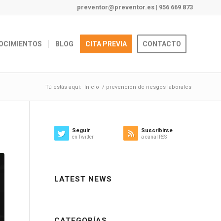
preventor@preventor.es
|
956 669 873
OCIMIENTOS
BLOG
CITA PREVIA
CONTACTO
Tú estás aquí:
Inicio
/
prevención de riesgos laborales
Seguir
Suscribirse
en Twitter
a canal RSS
LATEST NEWS
CATEGORÍAS