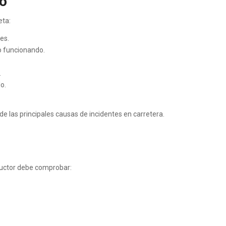
lo
eta:
es.
no funcionando.
.
lo.
 las principales causas de incidentes en carretera.
nductor debe comprobar: