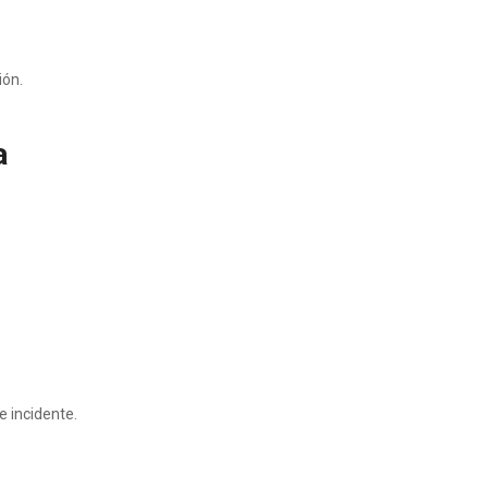
ión.
a
e incidente.