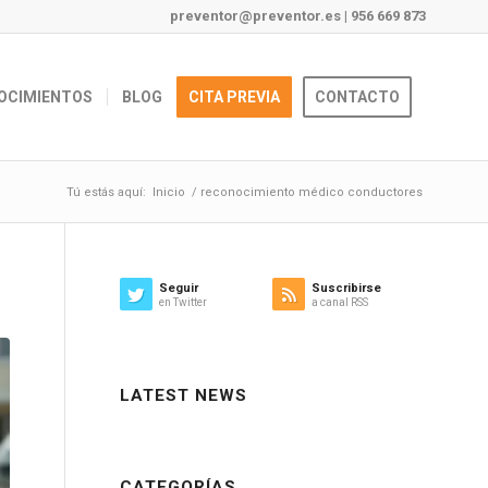
preventor@preventor.es
|
956 669 873
OCIMIENTOS
BLOG
CITA PREVIA
CONTACTO
Tú estás aquí:
Inicio
/
reconocimiento médico conductores
Seguir
Suscribirse
en Twitter
a canal RSS
LATEST NEWS
CATEGORÍAS