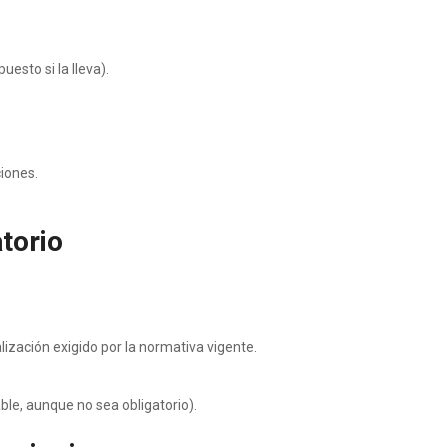
esto si la lleva).
ciones.
torio
ización exigido por la normativa vigente.
le, aunque no sea obligatorio).