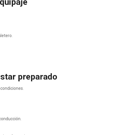
quipaje
letero.
estar preparado
 condiciones.
 conducción.