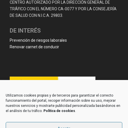
CENTRO AUTORIZADO POR LA DIRECCIÓN GENERAL DE
TRÁFICO CON EL NÚMERO CA-0077 Y POR LA CONSEJERÍA
DE SALUD CON N.I.C.A. 29803.
DE INTERÉS
Prevención de riesgos laborales
Renovar carnet de conducir
Utilizamos cookies propias y de terceros para garantizar el correcto
funcionamiento del portal, recoger información sobre su uso, mejorar
nuestros servicios y mostrarte publicidad personalizada basándonos en
el análisis de tu tráfico.
Política de cookies
.