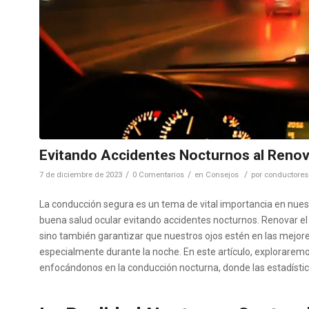
Evitando Accidentes Nocturnos al Renova
/
/
/
7 de diciembre de 2023
0 Comentarios
en
Consejos
por
conductores
La conducción segura es un tema de vital importancia en nuest
buena salud ocular evitando accidentes nocturnos. Renovar el 
sino también garantizar que nuestros ojos estén en las mejore
especialmente durante la noche. En este artículo, exploraremos 
enfocándonos en la conducción nocturna, donde las estadístic