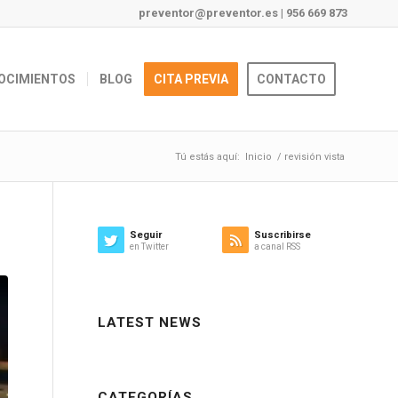
preventor@preventor.es
|
956 669 873
OCIMIENTOS
BLOG
CITA PREVIA
CONTACTO
Tú estás aquí:
Inicio
/
revisión vista
Seguir
Suscribirse
en Twitter
a canal RSS
LATEST NEWS
CATEGORÍAS