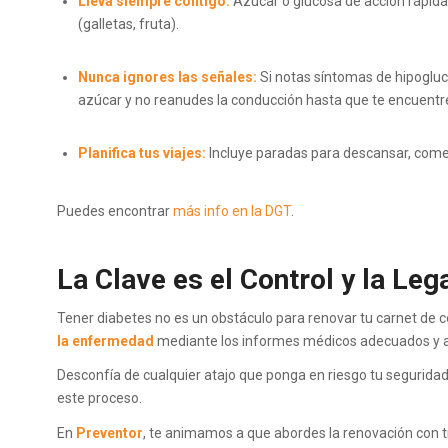
Lleva siempre contigo:
Azúcar o glucosa de acción rápida
(galletas, fruta).
Nunca ignores las señales:
Si notas síntomas de hipoglu
azúcar y no reanudes la conducción hasta que te encuent
Planifica tus viajes:
Incluye paradas para descansar, comer
Puedes encontrar
más info en la DGT
.
La Clave es el Control y la Leg
Tener diabetes no es un obstáculo para renovar tu carnet de c
la enfermedad
mediante los informes médicos adecuados y a
Desconfía de cualquier atajo que ponga en riesgo tu seguridad 
este proceso.
En
Preventor
, te animamos a que abordes la renovación con tr