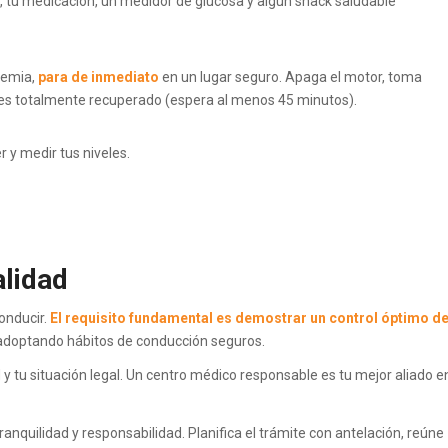
, tu medicación, un medidor de glucosa y algún snack saludable
cemia,
para de inmediato
en un lugar seguro. Apaga el motor, toma
res totalmente recuperado (espera al menos 45 minutos).
 y medir tus niveles.
alidad
onducir.
El requisito fundamental es demostrar un control óptimo d
doptando hábitos de conducción seguros.
y tu situación legal. Un centro médico responsable es tu mejor aliado e
anquilidad y responsabilidad. Planifica el trámite con antelación, reúne