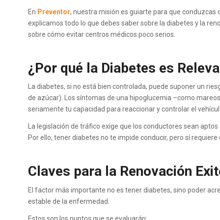
En
Preventor
, nuestra misión es guiarte para que conduzcas d
explicamos todo lo que debes saber sobre la diabetes y la ren
sobre cómo evitar centros médicos poco serios.
¿Por qué la Diabetes es Relev
La diabetes, si no está bien controlada, puede suponer un riesg
de azúcar). Los síntomas de una hipoglucemia –como mareos
seriamente tu capacidad para reaccionar y controlar el vehícul
La legislación de tráfico exige que los conductores sean aptos
Por ello, tener diabetes no te impide conducir, pero sí requie
Claves para la Renovación Exit
El factor más importante no es tener diabetes, sino poder ac
estable de la enfermedad.
Estos son los puntos que se evaluarán: