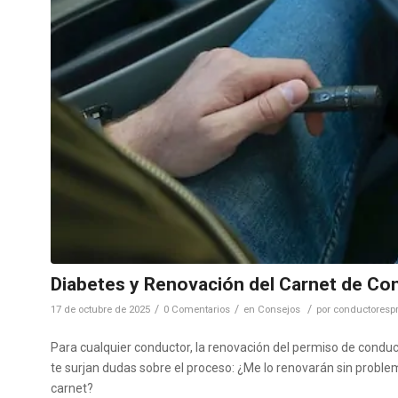
Diabetes y Renovación del Carnet de Co
/
/
/
17 de octubre de 2025
0 Comentarios
en
Consejos
por
conductorespr
Para cualquier conductor, la renovación del permiso de conduci
te surjan dudas sobre el proceso: ¿Me lo renovarán sin probl
carnet?