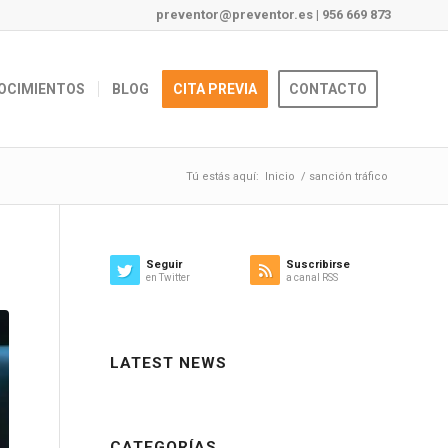
preventor@preventor.es
|
956 669 873
OCIMIENTOS
BLOG
CITA PREVIA
CONTACTO
Tú estás aquí:
Inicio
/
sanción tráfico
Seguir
Suscribirse
en Twitter
a canal RSS
LATEST NEWS
CATEGORÍAS