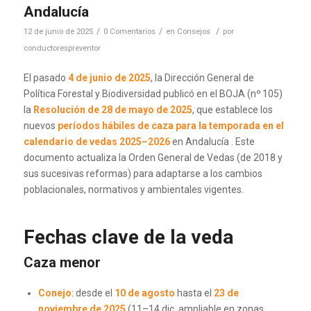
Andalucía
/
/
/
12 de junio de 2025
0 Comentarios
en
Consejos
por
conductorespreventor
El pasado
4 de junio de 2025
, la Dirección General de
Política Forestal y Biodiversidad publicó en el BOJA (nº 105)
la
Resolución de 28 de mayo de 2025
, que establece los
nuevos
períodos hábiles de caza para la temporada en el
calendario de vedas 2025–2026
en Andalucía
.
Este
documento actualiza la Orden General de Vedas (de 2018 y
sus sucesivas reformas) para adaptarse a los cambios
poblacionales, normativos y ambientales vigentes.
Fechas clave de la veda
Caza menor
Conejo
: desde el
10 de agosto
hasta el
23 de
noviembre de 2025
(11–14 dic. ampliable en zonas