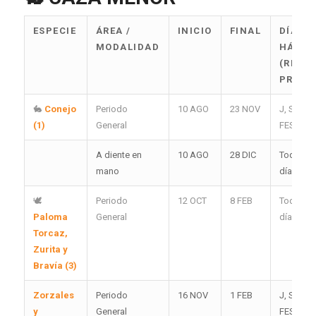
ESPECIE
ÁREA /
INICIO
FINAL
DÍAS
MODALIDAD
HÁBIL
(REST
PROV.)
🐇
Conejo
Periodo
10 AGO
23 NOV
J, S, D y
(1)
General
FES
A diente en
10 AGO
28 DIC
Todos lo
mano
días
🕊️
Periodo
12 OCT
8 FEB
Todos lo
Paloma
General
días
Torcaz,
Zurita y
Bravía (3)
Zorzales
Periodo
16 NOV
1 FEB
J, S, D y
y
General
FES