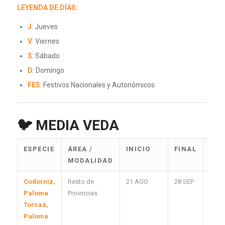
LEYENDA DE DÍAS:
J
: Jueves
V
: Viernes
S
: Sábado
D
: Domingo
FES
: Festivos Nacionales y Autonómicos
🐦
MEDIA VEDA
ESPECIE
ÁREA /
INICIO
FINAL
DÍA
MODALIDAD
HÁB
Codorniz,
Resto de
21 AGO
28 SEP
J, S, 
Paloma
Provincias
FES
Torcaz,
Paloma