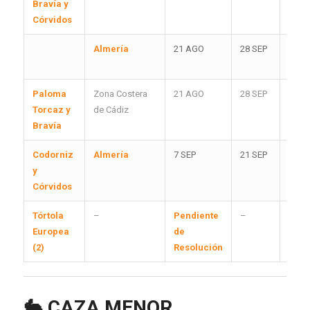
Bravía y
Córvidos
Almería
21 AGO
28 SEP
V, S, 
FES
Paloma
Zona Costera
21 AGO
28 SEP
J, S, 
Torcaz y
de Cádiz
FES
Bravía
Codorniz
Almería
7 SEP
21 SEP
Todo
y
días
Córvidos
Tórtola
–
Pendiente
–
–
Europea
de
(2)
Resolución
🐇
CAZA MENOR