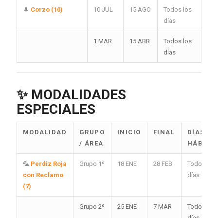
🌲
Corzo (10)
10 JUL
15 AGO
Todos los
días
1 MAR
15 ABR
Todos los
días
✨
MODALIDADES
ESPECIALES
MODALIDAD
GRUPO
INICIO
FINAL
DÍAS
/ ÁREA
HÁBILE
🦜
Perdiz Roja
Grupo 1º
18 ENE
28 FEB
Todos los
con Reclamo
días
(7)
Grupo 2º
25 ENE
7 MAR
Todos los
días