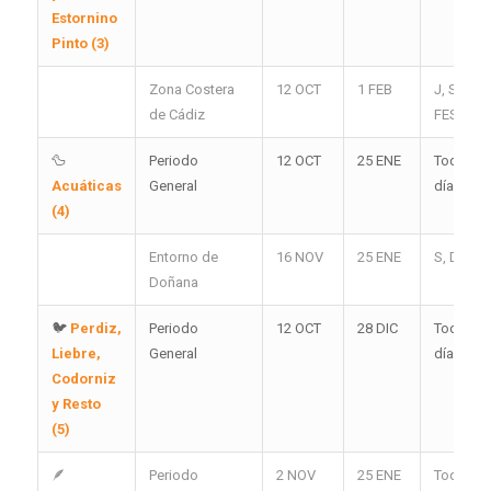
Estornino
Pinto (3)
Zona Costera
12 OCT
1 FEB
J, S, D y
de Cádiz
FES
🦆
Periodo
12 OCT
25 ENE
Todos lo
Acuáticas
General
días
(4)
Entorno de
16 NOV
25 ENE
S, D y FE
Doñana
🐦
Perdiz,
Periodo
12 OCT
28 DIC
Todos lo
Liebre,
General
días (5)
Codorniz
y Resto
(5)
🪶
Periodo
2 NOV
25 ENE
Todos lo