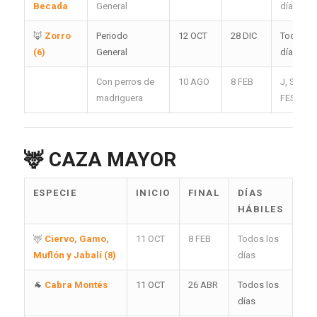
Becada
General
días
🦊
Zorro
Periodo
12 OCT
28 DIC
Todos lo
(6)
General
días
Con perros de
10 AGO
8 FEB
J, S, D y
madriguera
FES
🦌
CAZA MAYOR
ESPECIE
INICIO
FINAL
DÍAS
HÁBILES
🦌
Ciervo, Gamo,
11 OCT
8 FEB
Todos los
Muflón y Jabalí (8)
días
🐐
Cabra Montés
11 OCT
26 ABR
Todos los
días