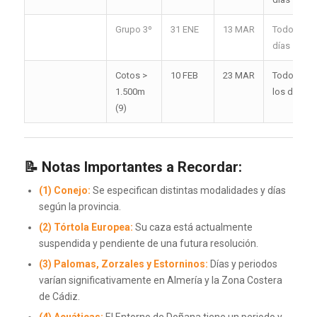
Grupo 3º
31 ENE
13 MAR
Todos los
días
Cotos >
10 FEB
23 MAR
Todos los
1.500m
los días
(9)
📝
Notas Importantes a Recordar:
(1) Conejo:
Se especifican distintas modalidades y días
según la provincia.
(2) Tórtola Europea:
Su caza está actualmente
suspendida y pendiente de una futura resolución.
(3) Palomas, Zorzales y Estorninos:
Días y periodos
varían significativamente en Almería y la Zona Costera
de Cádiz.
(4) Acuáticas:
El Entorno de Doñana tiene un periodo y