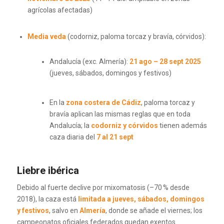
agrícolas afectadas)
Media veda
(codorniz, paloma torcaz y bravía, córvidos):
Andalucía (exc. Almería):
21 ago – 28 sept 2025
(jueves, sábados, domingos y festivos)
En la
zona costera de Cádiz
, paloma torcaz y
bravía aplican las mismas reglas que en toda
Andalucía; la
codorniz y córvidos
tienen además
caza diaria del
7 al 21 sept
Liebre ibérica
Debido al fuerte declive por mixomatosis (–70 % desde
2018), la caza está
limitada a jueves, sábados, domingos
y festivos
, salvo en
Almería
, donde se añade el viernes; los
campeonatos oficiales federados quedan exentos.