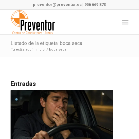
preventor@preventor.es
|
956 669 873
Listado de la etiqueta: boca seca
Tú estás aquí:
Inicio
/
boca seca
Entradas